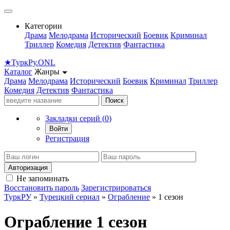
Категории
Драма
Мелодрама
Исторический
Боевик
Криминал
Триллер
Комедия
Детектив
Фантастика
★
Турк
Ру
.ONL
Каталог
Жанры
Драма
Мелодрама
Исторический
Боевик
Криминал
Триллер
Комедия
Детектив
Фантастика
Поиск
Закладки серий (
0
)
Войти
Регистрация
Авторизация
Не запоминать
Восстановить пароль
Зарегистрироваться
ТуркРУ
»
Турецкий сериал
»
Ограбление
» 1 сезон
Ограбление 1 сезон