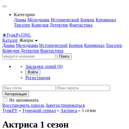
Категории
Драма
Мелодрама
Исторический
Боевик
Криминал
Триллер
Комедия
Детектив
Фантастика
★
Турк
Ру
.ONL
Каталог
Жанры
Драма
Мелодрама
Исторический
Боевик
Криминал
Триллер
Комедия
Детектив
Фантастика
Поиск
Закладки серий (
0
)
Войти
Регистрация
Авторизация
Не запоминать
Восстановить пароль
Зарегистрироваться
ТуркРУ
»
Турецкий сериал
»
Актриса
» 1 сезон
Актриса 1 сезон