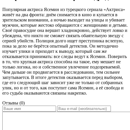
Популярная актриса Ясемин из турецкого сериала «Актриса»
живёт на два фронта: днём снимается в кино и купается в
зрительском внимании, а ночью выходит на улицы и убивает
мужчин, которые жестоко обращаются с женщинами и детьми.
Своё правосудие она вершит хладнокровно, действует ловко и
убеждена, что никто не сможет связать обаятельную звезду с
серией убийств. Полиция долго ищет преступника вслепую,
пока за дело не берётся опытный детектив. Он методично
изучает улики и приходит к выводу, который сам же
отказывается принимать: все следы ведут к Ясемин. Поверить
в то, что хрупкая актриса способна на такое, ему мешает не
только логика, но и собственное увлечение подозреваемой.
Чем дальше он продвигается в расследовании, тем сильнее
запутывается. В итоге детектив оказывается перед выбором,
где его следующий шаг зависит уже не только от собранных
улик, но и от того, как поступит сама Ясемин, а её свобода и
его судьба оказываются связаны накрепко.
Отзывы (0)