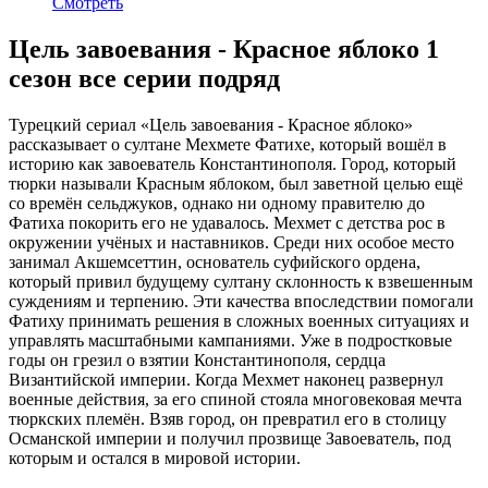
Смотреть
Цель завоевания - Красное яблоко 1
сезон все серии подряд
Турецкий сериал «Цель завоевания - Красное яблоко»
рассказывает о султане Мехмете Фатихе, который вошёл в
историю как завоеватель Константинополя. Город, который
тюрки называли Красным яблоком, был заветной целью ещё
со времён сельджуков, однако ни одному правителю до
Фатиха покорить его не удавалось. Мехмет с детства рос в
окружении учёных и наставников. Среди них особое место
занимал Акшемсеттин, основатель суфийского ордена,
который привил будущему султану склонность к взвешенным
суждениям и терпению. Эти качества впоследствии помогали
Фатиху принимать решения в сложных военных ситуациях и
управлять масштабными кампаниями. Уже в подростковые
годы он грезил о взятии Константинополя, сердца
Византийской империи. Когда Мехмет наконец развернул
военные действия, за его спиной стояла многовековая мечта
тюркских племён. Взяв город, он превратил его в столицу
Османской империи и получил прозвище Завоеватель, под
которым и остался в мировой истории.