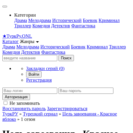
Категории
Драма
Мелодрама
Исторический
Боевик
Криминал
Триллер
Комедия
Детектив
Фантастика
★
Турк
Ру
.ONL
Каталог
Жанры
Драма
Мелодрама
Исторический
Боевик
Криминал
Триллер
Комедия
Детектив
Фантастика
Поиск
Закладки серий (
0
)
Войти
Регистрация
Авторизация
Не запоминать
Восстановить пароль
Зарегистрироваться
ТуркРУ
»
Турецкий сериал
»
Цель завоевания - Красное
яблоко
» 1 сезон