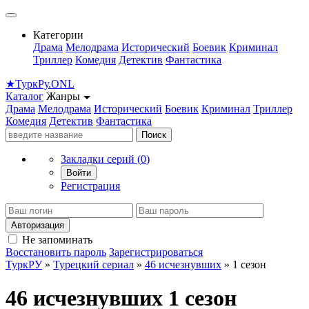
Категории
Драма
Мелодрама
Исторический
Боевик
Криминал
Триллер
Комедия
Детектив
Фантастика
★
Турк
Ру
.ONL
Каталог
Жанры
Драма
Мелодрама
Исторический
Боевик
Криминал
Триллер
Комедия
Детектив
Фантастика
Поиск
Закладки серий (
0
)
Войти
Регистрация
Авторизация
Не запоминать
Восстановить пароль
Зарегистрироваться
ТуркРУ
»
Турецкий сериал
»
46 исчезнувших
» 1 сезон
46 исчезнувших 1 сезон