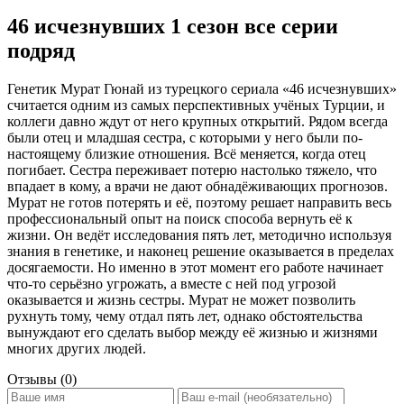
46 исчезнувших 1 сезон все серии
подряд
Генетик Мурат Гюнай из турецкого сериала «46 исчезнувших»
считается одним из самых перспективных учёных Турции, и
коллеги давно ждут от него крупных открытий. Рядом всегда
были отец и младшая сестра, с которыми у него были по-
настоящему близкие отношения. Всё меняется, когда отец
погибает. Сестра переживает потерю настолько тяжело, что
впадает в кому, а врачи не дают обнадёживающих прогнозов.
Мурат не готов потерять и её, поэтому решает направить весь
профессиональный опыт на поиск способа вернуть её к
жизни. Он ведёт исследования пять лет, методично используя
знания в генетике, и наконец решение оказывается в пределах
досягаемости. Но именно в этот момент его работе начинает
что-то серьёзно угрожать, а вместе с ней под угрозой
оказывается и жизнь сестры. Мурат не может позволить
рухнуть тому, чему отдал пять лет, однако обстоятельства
вынуждают его сделать выбор между её жизнью и жизнями
многих других людей.
Отзывы (0)