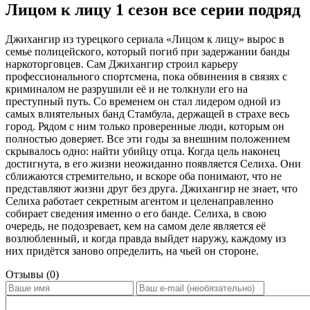
Лицом к лицу 1 сезон все серии подряд
Джихангир из турецкого сериала «Лицом к лицу» вырос в
семье полицейского, который погиб при задержании банды
наркоторговцев. Сам Джихангир строил карьеру
профессионального спортсмена, пока обвинения в связях с
криминалом не разрушили её и не толкнули его на
преступный путь. Со временем он стал лидером одной из
самых влиятельных банд Стамбула, держащей в страхе весь
город. Рядом с ним только проверенные люди, которым он
полностью доверяет. Все эти годы за внешним положением
скрывалось одно: найти убийцу отца. Когда цель наконец
достигнута, в его жизни неожиданно появляется Селиха. Они
сближаются стремительно, и вскоре оба понимают, что не
представляют жизни друг без друга. Джихангир не знает, что
Селиха работает секретным агентом и целенаправленно
собирает сведения именно о его банде. Селиха, в свою
очередь, не подозревает, кем на самом деле является её
возлюбленный, и когда правда выйдет наружу, каждому из
них придётся заново определить, на чьей он стороне.
Отзывы (0)