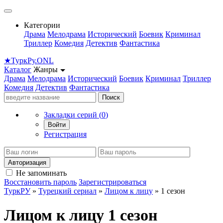
Категории
Драма
Мелодрама
Исторический
Боевик
Криминал
Триллер
Комедия
Детектив
Фантастика
★
Турк
Ру
.ONL
Каталог
Жанры
Драма
Мелодрама
Исторический
Боевик
Криминал
Триллер
Комедия
Детектив
Фантастика
Поиск
Закладки серий (
0
)
Войти
Регистрация
Авторизация
Не запоминать
Восстановить пароль
Зарегистрироваться
ТуркРУ
»
Турецкий сериал
»
Лицом к лицу
» 1 сезон
Лицом к лицу 1 сезон