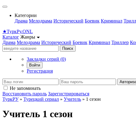
Категории
Драма
Мелодрама
Исторический
Боевик
Криминал
Трилл
★
Турк
Ру
.ONL
Каталог
Жанры
Драма
Мелодрама
Исторический
Боевик
Криминал
Триллер
Ко
Поиск
Закладки серий (
0
)
Войти
Регистрация
Авториз
Не запоминать
Восстановить пароль
Зарегистрироваться
ТуркРУ
»
Турецкий сериал
»
Учитель
» 1 сезон
Учитель 1 сезон