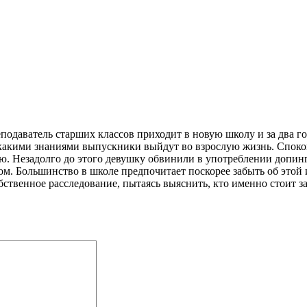
подаватель старших классов приходит в новую школу и за два год
 с какими знаниями выпускники выйдут во взрослую жизнь. Споко
. Незадолго до этого девушку обвинили в употреблении допинга
ом. Большинство в школе предпочитает поскорее забыть об этой 
обственное расследование, пытаясь выяснить, кто именно стои