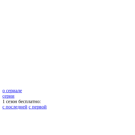
о сериале
серии
1 сезон бесплатно:
с последней
с первой