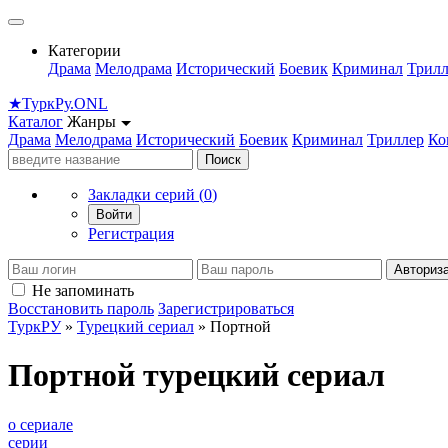
Категории
Драма
Мелодрама
Исторический
Боевик
Криминал
Трилл
★
Турк
Ру
.ONL
Каталог
Жанры
Драма
Мелодрама
Исторический
Боевик
Криминал
Триллер
Ко
Поиск
Закладки серий (
0
)
Войти
Регистрация
Авториз
Не запоминать
Восстановить пароль
Зарегистрироваться
ТуркРУ
»
Турецкий сериал
» Портной
Портной турецкий сериал
о сериале
серии