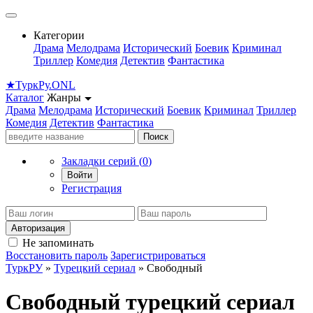
Категории
Драма
Мелодрама
Исторический
Боевик
Криминал
Триллер
Комедия
Детектив
Фантастика
★
Турк
Ру
.ONL
Каталог
Жанры
Драма
Мелодрама
Исторический
Боевик
Криминал
Триллер
Комедия
Детектив
Фантастика
Поиск
Закладки серий (
0
)
Войти
Регистрация
Авторизация
Не запоминать
Восстановить пароль
Зарегистрироваться
ТуркРУ
»
Турецкий сериал
» Cвободный
Cвободный турецкий сериал