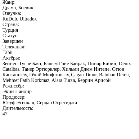
Жанр:
Драма, Боевик
Озвучка:
RuDub, Ultradox
Страна:
Турция
Статус:
Завершен
Телеканал:
Tabii
Актёры:
Зейнеп Тугче Баят, Балым Гайе Байрак, Пинар Бибин, Deniz
Catalbas, Танер Эртюрклер, Хильми Джем Интепе, Огюн
Каптаноглу, Гёкай Мюфтюоглу, Çagan Timur, Batuhan Demir,
Mehmet Fatih Korkmaz, Alara Turan, Беррин Арисой
Режиссёр:
Экин Пандир
Продюсер:
Юсуф Эсенкал, Сердар Огретиджи
Длительность:
47