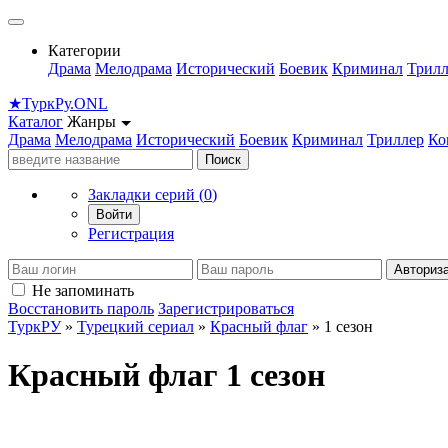
Категории
Драма
Мелодрама
Исторический
Боевик
Криминал
Трилл
★
Турк
Ру
.ONL
Каталог
Жанры
Драма
Мелодрама
Исторический
Боевик
Криминал
Триллер
Ко
Поиск
Закладки серий (
0
)
Войти
Регистрация
Авториз
Не запоминать
Восстановить пароль
Зарегистрироваться
ТуркРУ
»
Турецкий сериал
»
Красный флаг
» 1 сезон
Красный флаг 1 сезон