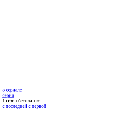
о сериале
серии
1 сезон бесплатно:
с последней
с первой