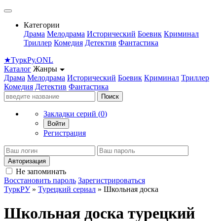
Категории
Драма
Мелодрама
Исторический
Боевик
Криминал
Триллер
Комедия
Детектив
Фантастика
★
Турк
Ру
.ONL
Каталог
Жанры
Драма
Мелодрама
Исторический
Боевик
Криминал
Триллер
Комедия
Детектив
Фантастика
Поиск
Закладки серий (
0
)
Войти
Регистрация
Авторизация
Не запоминать
Восстановить пароль
Зарегистрироваться
ТуркРУ
»
Турецкий сериал
» Школьная доска
Школьная доска турецкий