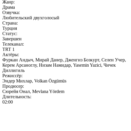
Жанр:
Драма
Озвучка:
Любительский двухголосый
Страна:
Турция
Статус:
Завершен
Телеканал:
TRT 1
Актёры:
Фуркан Андыч, Мирай Данер, Дженгиз Бозкурт, Селен Учер,
Керем Арсаноглу, Низам Намидар, Yasemin Yazici, Чичек
Диллигиль
Режиссёр:
Эндер Михлар, Volkan Özgümüs
Продюсер:
Сюрейя Онал, Mevlana Yördem
Длительность:
02:00