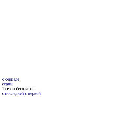
о сериале
серии
1 сезон бесплатно:
с последней
с первой