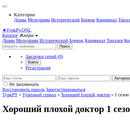
Категории
Драма
Мелодрама
Исторический
Боевик
Криминал
Трилл
★
Турк
Ру
.ONL
Каталог
Жанры
Драма
Мелодрама
Исторический
Боевик
Криминал
Триллер
Ко
Поиск
Закладки серий (
0
)
Войти
Регистрация
Авториз
Не запоминать
Восстановить пароль
Зарегистрироваться
ТуркРУ
»
Турецкий сериал
»
Хороший плохой доктор
» 1 сезон
Хороший плохой доктор 1 сез