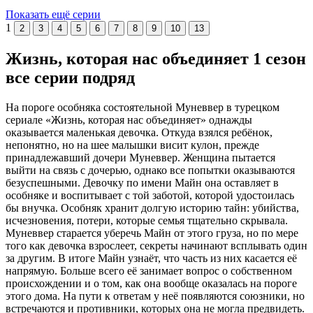
Показать ещё серии
1
2
3
4
5
6
7
8
9
10
13
Жизнь, которая нас объединяет 1 сезон
все серии подряд
На пороге особняка состоятельной Муневвер в турецком
сериале «Жизнь, которая нас объединяет» однажды
оказывается маленькая девочка. Откуда взялся ребёнок,
непонятно, но на шее малышки висит кулон, прежде
принадлежавший дочери Муневвер. Женщина пытается
выйти на связь с дочерью, однако все попытки оказываются
безуспешными. Девочку по имени Майн она оставляет в
особняке и воспитывает с той заботой, которой удостоилась
бы внучка. Особняк хранит долгую историю тайн: убийства,
исчезновения, потери, которые семья тщательно скрывала.
Муневвер старается уберечь Майн от этого груза, но по мере
того как девочка взрослеет, секреты начинают всплывать один
за другим. В итоге Майн узнаёт, что часть из них касается её
напрямую. Больше всего её занимает вопрос о собственном
происхождении и о том, как она вообще оказалась на пороге
этого дома. На пути к ответам у неё появляются союзники, но
встречаются и противники, которых она не могла предвидеть.