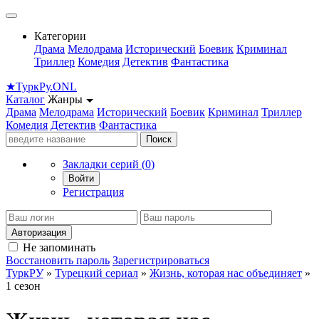
Категории
Драма
Мелодрама
Исторический
Боевик
Криминал
Триллер
Комедия
Детектив
Фантастика
★
Турк
Ру
.ONL
Каталог
Жанры
Драма
Мелодрама
Исторический
Боевик
Криминал
Триллер
Комедия
Детектив
Фантастика
Поиск
Закладки серий (
0
)
Войти
Регистрация
Авторизация
Не запоминать
Восстановить пароль
Зарегистрироваться
ТуркРУ
»
Турецкий сериал
»
Жизнь, которая нас объединяет
»
1 сезон