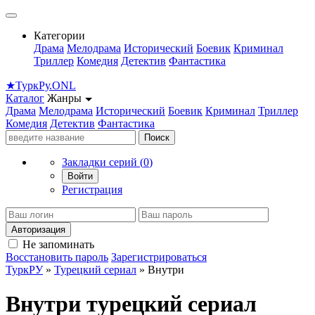
Категории
Драма
Мелодрама
Исторический
Боевик
Криминал
Триллер
Комедия
Детектив
Фантастика
★
Турк
Ру
.ONL
Каталог
Жанры
Драма
Мелодрама
Исторический
Боевик
Криминал
Триллер
Комедия
Детектив
Фантастика
Поиск
Закладки серий (
0
)
Войти
Регистрация
Авторизация
Не запоминать
Восстановить пароль
Зарегистрироваться
ТуркРУ
»
Турецкий сериал
» Внутри
Внутри турецкий сериал