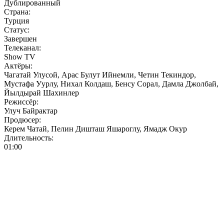
Дублированный
Страна:
Турция
Статус:
Завершен
Телеканал:
Show TV
Актёры:
Чагатай Улусой, Арас Булут Ийнемли, Четин Текиндор,
Мустафа Уурлу, Нихал Колдаш, Бенсу Сорал, Дамла Джолбай,
Йылдырай Шахинлер
Режиссёр:
Улуч Байрактар
Продюсер:
Керем Чатай, Пелин Дишташ Яшароглу, Ямадж Окур
Длительность:
01:00