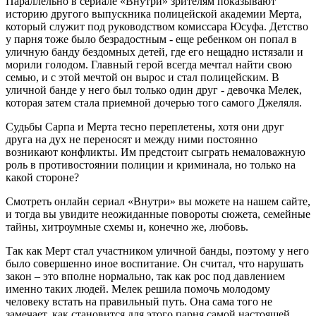
Параллельно в сериале «Внутри» зрителям показывают
историю другого выпускника полицейской академии Мерта,
который служит под руководством комиссара Юсуфа. Детство
у парня тоже было безрадостным - еще ребенком он попал в
уличную банду бездомных детей, где его нещадно истязали и
морили голодом. Главный герой всегда мечтал найти свою
семью, и с этой мечтой он вырос и стал полицейским. В
уличной банде у него был только один друг - девочка Мелек,
которая затем стала приемной дочерью того самого Джеляля.
Судьбы Сарпа и Мерта тесно переплетены, хотя они друг
друга на дух не переносят и между ними постоянно
возникают конфликты. Им предстоит сыграть немаловажную
роль в противостоянии полиции и криминала, но только на
какой стороне?
Смотреть онлайн сериал «Внутри» вы можете на нашем сайте,
и тогда вы увидите неожиданные повороты сюжета, семейные
тайны, хитроумные схемы и, конечно же, любовь.
Так как Мерт стал участником уличной банды, поэтому у него
было совершенно иное воспитание. Он считал, что нарушать
закон – это вполне нормально, так как рос под давлением
именно таких людей. Мелек решила помочь молодому
человеку встать на правильный путь. Она сама того не
замечает, как становится для этого парня самой настоящей