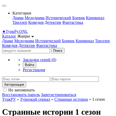
Категории
Драма
Мелодрама
Исторический
Боевик
Криминал
Триллер
Комедия
Детектив
Фантастика
★
Турк
Ру
.ONL
Каталог
Жанры
Драма
Мелодрама
Исторический
Боевик
Криминал
Триллер
Комедия
Детектив
Фантастика
Поиск
Закладки серий (
0
)
Войти
Регистрация
Авторизация
Не запоминать
Восстановить пароль
Зарегистрироваться
ТуркРУ
»
Турецкий сериал
»
Странные истории
» 1 сезон
Странные истории 1 сезон