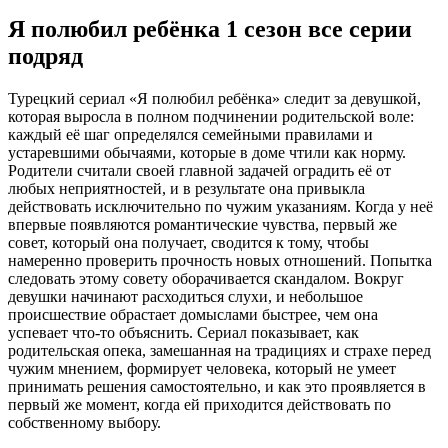
Я полюбил ребёнка 1 сезон все серии
подряд
Турецкий сериал «Я полюбил ребёнка» следит за девушкой,
которая выросла в полном подчинении родительской воле:
каждый её шаг определялся семейными правилами и
устаревшими обычаями, которые в доме чтили как норму.
Родители считали своей главной задачей оградить её от
любых неприятностей, и в результате она привыкла
действовать исключительно по чужим указаниям. Когда у неё
впервые появляются романтические чувства, первый же
совет, который она получает, сводится к тому, чтобы
намеренно проверить прочность новых отношений. Попытка
следовать этому совету оборачивается скандалом. Вокруг
девушки начинают расходиться слухи, и небольшое
происшествие обрастает домыслами быстрее, чем она
успевает что-то объяснить. Сериал показывает, как
родительская опека, замешанная на традициях и страхе перед
чужим мнением, формирует человека, который не умеет
принимать решения самостоятельно, и как это проявляется в
первый же момент, когда ей приходится действовать по
собственному выбору.