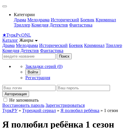
Категории
Драма
Мелодрама
Исторический
Боевик
Криминал
Триллер
Комедия
Детектив
Фантастика
★
Турк
Ру
.ONL
Каталог
Жанры
Драма
Мелодрама
Исторический
Боевик
Криминал
Триллер
Комедия
Детектив
Фантастика
Поиск
Закладки серий (
0
)
Войти
Регистрация
Авторизация
Не запоминать
Восстановить пароль
Зарегистрироваться
ТуркРУ
»
Турецкий сериал
»
Я полюбил ребёнка
» 1 сезон
Я полюбил ребёнка 1 сезон