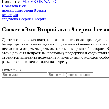
Поделиться
Max
VK
OK
WA
TG
Пожаловаться
предыдущая серия
8 серия
все серии
следующая серия
10 серия
Сюжет «Эхо: Второй акт» 9 серии 1 сезо
Девятая серия показывает, как главный персонаж проводил вре
беседа прервалась неожиданно. Служебные обязанности снова 
несчастным отцом, чья дочь оказалась в неприятной истории. 
этой цели был непростым, поскольку поддержки и содействия 
стремится исправить положение и помириться с молодой особой
размолвки и не желает идти на встречу.
Отзывы (0)