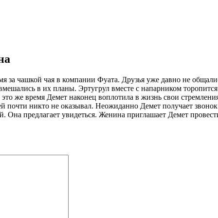
на
мя за чашкой чая в компании Фуата. Друзья уже давно не общали
вмешались в их планы. Эртугрул вместе с напарником торопится
В это же время Демет наконец воплотила в жизнь свои стремлени
ей почти никто не оказывал. Неожиданно Демет получает звонок
. Она предлагает увидеться. Женина приглашает Демет провести 