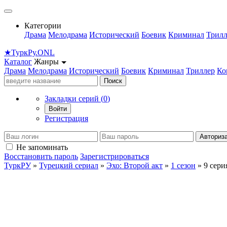
Категории
Драма
Мелодрама
Исторический
Боевик
Криминал
Трилл
★
Турк
Ру
.ONL
Каталог
Жанры
Драма
Мелодрама
Исторический
Боевик
Криминал
Триллер
Ко
Поиск
Закладки серий (
0
)
Войти
Регистрация
Авториз
Не запоминать
Восстановить пароль
Зарегистрироваться
ТуркРУ
»
Турецкий сериал
»
Эхо: Второй акт
»
1 сезон
» 9 сери