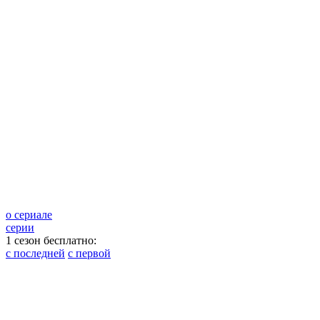
о сериале
серии
1 сезон бесплатно:
с последней
с первой