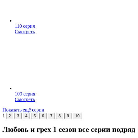
110 серия
Смотреть
109 серия
Смотреть
Показать ещё серии
1
2
3
4
5
6
7
8
9
10
Любовь и грех 1 сезон все серии подряд