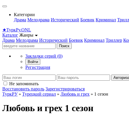
Категории
Драма
Мелодрама
Исторический
Боевик
Криминал
Трилл
★
Турк
Ру
.ONL
Каталог
Жанры
Драма
Мелодрама
Исторический
Боевик
Криминал
Триллер
Ко
Поиск
Закладки серий (
0
)
Войти
Регистрация
Авториз
Не запоминать
Восстановить пароль
Зарегистрироваться
ТуркРУ
»
Турецкий сериал
»
Любовь и грех
» 1 сезон
Любовь и грех 1 сезон