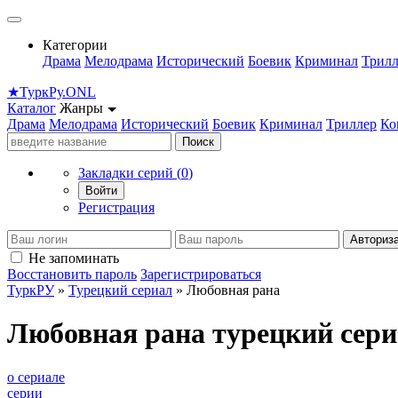
Категории
Драма
Мелодрама
Исторический
Боевик
Криминал
Трилл
★
Турк
Ру
.ONL
Каталог
Жанры
Драма
Мелодрама
Исторический
Боевик
Криминал
Триллер
Ко
Поиск
Закладки серий (
0
)
Войти
Регистрация
Авториз
Не запоминать
Восстановить пароль
Зарегистрироваться
ТуркРУ
»
Турецкий сериал
» Любовная рана
Любовная рана турецкий сер
о сериале
серии