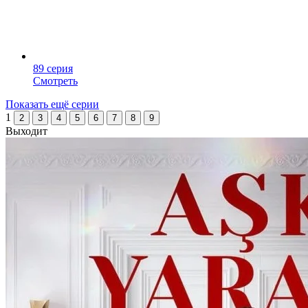
89 серия
Смотреть
Показать ещё серии
1
2
3
4
5
6
7
8
9
Выходит