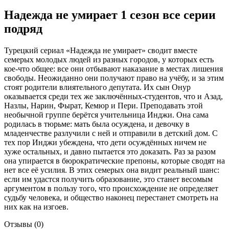
Надежда не умирает 1 сезон все серии
подряд
Турецкий сериал «Надежда не умирает» сводит вместе
семерых молодых людей из разных городов, у которых есть
кое-что общее: все они отбывают наказание в местах лишения
свободы. Неожиданно они получают право на учёбу, и за этим
стоят родители влиятельного депутата. Их сын Онур
оказывается среди тех же заключённых-студентов, что и Азад,
Назлы, Нарин, Фырат, Кемюр и Пери. Преподавать этой
необычной группе берётся учительница Инджи. Она сама
родилась в тюрьме: мать была осуждена, и девочку в
младенчестве разлучили с ней и отправили в детский дом. С
тех пор Инджи убеждена, что дети осуждённых ничем не
хуже остальных, и давно пытается это доказать. Раз за разом
она упирается в бюрократические препоны, которые сводят на
нет все её усилия. В этих семерых она видит реальный шанс:
если им удастся получить образование, это станет весомым
аргументом в пользу того, что происхождение не определяет
судьбу человека, и общество наконец перестанет смотреть на
них как на изгоев.
Отзывы (0)