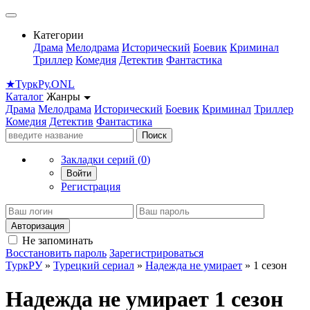
Категории
Драма
Мелодрама
Исторический
Боевик
Криминал
Триллер
Комедия
Детектив
Фантастика
★
Турк
Ру
.ONL
Каталог
Жанры
Драма
Мелодрама
Исторический
Боевик
Криминал
Триллер
Комедия
Детектив
Фантастика
Поиск
Закладки серий (
0
)
Войти
Регистрация
Авторизация
Не запоминать
Восстановить пароль
Зарегистрироваться
ТуркРУ
»
Турецкий сериал
»
Надежда не умирает
» 1 сезон
Надежда не умирает 1 сезон