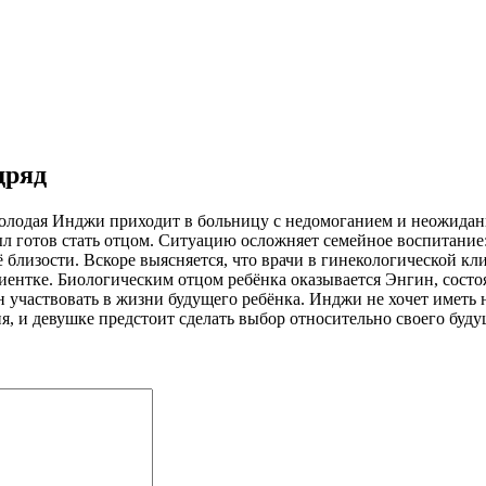
дряд
молодая Инджи приходит в больницу с недомоганием и неожиданно
л готов стать отцом. Ситуацию осложняет семейное воспитание:
её близости. Вскоре выясняется, что врачи в гинекологической
ентке. Биологическим отцом ребёнка оказывается Энгин, состоя
н участвовать в жизни будущего ребёнка. Инджи не хочет иметь 
, и девушке предстоит сделать выбор относительно своего буду