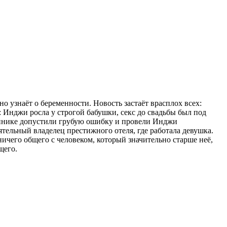
 узнаёт о беременности. Новость застаёт врасплох всех:
 Инджи росла у строгой бабушки, секс до свадьбы был под
 клинике допустили грубую ошибку и провели Инджи
тельный владелец престижного отеля, где работала девушка.
ничего общего с человеком, который значительно старше неё,
щего.