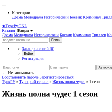
Категории
Драма
Мелодрама
Исторический
Боевик
Криминал
Трилл
★
Турк
Ру
.ONL
Каталог
Жанры
Драма
Мелодрама
Исторический
Боевик
Криминал
Триллер
Ко
Поиск
Закладки серий (
0
)
Войти
Регистрация
Авториз
Не запоминать
Восстановить пароль
Зарегистрироваться
ТуркРУ
»
Турецкий сериал
»
Жизнь полна чудес
» 1 сезон
Жизнь полна чудес 1 сезон