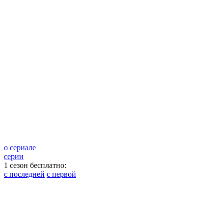
о сериале
серии
1 сезон бесплатно:
с последней
с первой