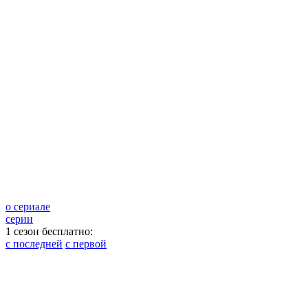
о сериале
серии
1 сезон бесплатно:
с последней
с первой