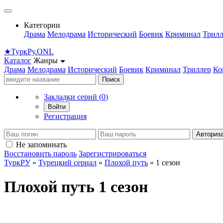
Категории
Драма
Мелодрама
Исторический
Боевик
Криминал
Трилл
★
Турк
Ру
.ONL
Каталог
Жанры
Драма
Мелодрама
Исторический
Боевик
Криминал
Триллер
Ко
Поиск
Закладки серий (
0
)
Войти
Регистрация
Авториз
Не запоминать
Восстановить пароль
Зарегистрироваться
ТуркРУ
»
Турецкий сериал
»
Плохой путь
» 1 сезон
Плохой путь 1 сезон