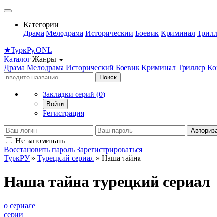
Категории
Драма
Мелодрама
Исторический
Боевик
Криминал
Трилл
★
Турк
Ру
.ONL
Каталог
Жанры
Драма
Мелодрама
Исторический
Боевик
Криминал
Триллер
Ко
Поиск
Закладки серий (
0
)
Войти
Регистрация
Авториз
Не запоминать
Восстановить пароль
Зарегистрироваться
ТуркРУ
»
Турецкий сериал
» Наша тайна
Наша тайна турецкий сериал
о сериале
серии