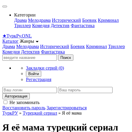
Категории
Драма
Мелодрама
Исторический
Боевик
Криминал
Триллер
Комедия
Детектив
Фантастика
★
Турк
Ру
.ONL
Каталог
Жанры
Драма
Мелодрама
Исторический
Боевик
Криминал
Триллер
Комедия
Детектив
Фантастика
Поиск
Закладки серий (
0
)
Войти
Регистрация
Авторизация
Не запоминать
Восстановить пароль
Зарегистрироваться
ТуркРУ
»
Турецкий сериал
» Я её мама
Я её мама турецкий сериал