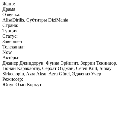
Жанр:
Драма
Озвучка:
AlisaDirilis, Субтитры DiziMania
Страна:
Турция
Статус:
Завершен
Телеканал:
Now
Актёры:
Джанер Джиндорук, Фунда Эрйигит, Зеррин Текиндор,
Гюнай Каракаоглу, Серхат Озджан, Ceren Kurt, Simay
Sirkecioglu, Azra Aksu, Azra Gürel, Эдженаз Учер
Режиссёр:
Юнус Озан Коркут