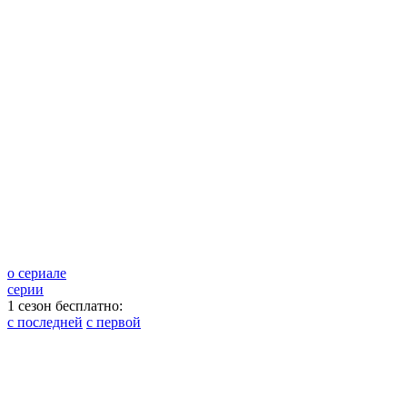
о сериале
серии
1 сезон бесплатно:
с последней
с первой