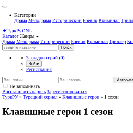
Категории
Драма
Мелодрама
Исторический
Боевик
Криминал
Трилл
★
Турк
Ру
.ONL
Каталог
Жанры
Драма
Мелодрама
Исторический
Боевик
Криминал
Триллер
Ко
Поиск
Закладки серий (
0
)
Войти
Регистрация
Авториз
Не запоминать
Восстановить пароль
Зарегистрироваться
ТуркРУ
»
Турецкий сериал
»
Клавишные герои
» 1 сезон
Клавишные герои 1 сезон