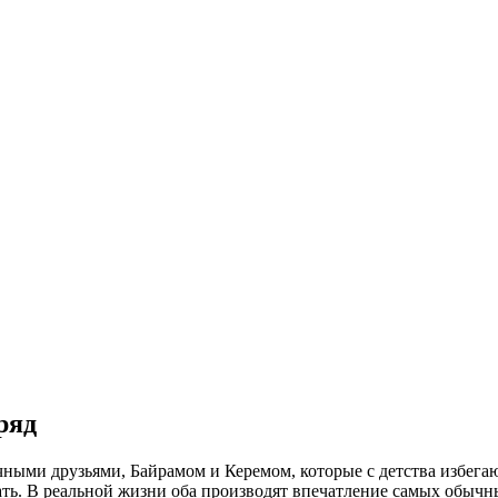
ряд
ными друзьями, Байрамом и Керемом, которые с детства избегаю
ать. В реальной жизни оба производят впечатление самых обычны