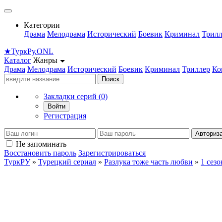
Категории
Драма
Мелодрама
Исторический
Боевик
Криминал
Трилл
★
Турк
Ру
.ONL
Каталог
Жанры
Драма
Мелодрама
Исторический
Боевик
Криминал
Триллер
Ко
Поиск
Закладки серий (
0
)
Войти
Регистрация
Авториз
Не запоминать
Восстановить пароль
Зарегистрироваться
ТуркРУ
»
Турецкий сериал
»
Разлука тоже часть любви
»
1 сезо