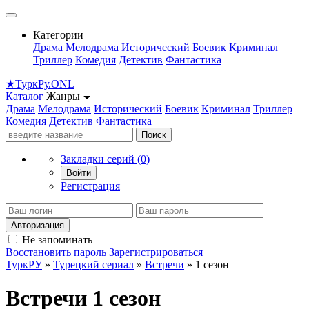
Категории
Драма
Мелодрама
Исторический
Боевик
Криминал
Триллер
Комедия
Детектив
Фантастика
★
Турк
Ру
.ONL
Каталог
Жанры
Драма
Мелодрама
Исторический
Боевик
Криминал
Триллер
Комедия
Детектив
Фантастика
Поиск
Закладки серий (
0
)
Войти
Регистрация
Авторизация
Не запоминать
Восстановить пароль
Зарегистрироваться
ТуркРУ
»
Турецкий сериал
»
Встречи
» 1 сезон
Встречи 1 сезон