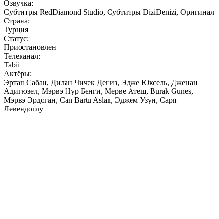
Озвучка:
Субтитры RedDiamond Studio, Субтитры DiziDenizi, Оригинал
Страна:
Турция
Статус:
Приостановлен
Телеканал:
Tabii
Актёры:
Эртан Сабан, Дилан Чичек Дениз, Эдже Юксель, Дженан
Адигюзел, Мэрвэ Нур Бенги, Мерве Атеш, Burak Gunes,
Мэрвэ Эрдоган, Can Bartu Aslan, Эджем Узун, Сарп
Левендоглу