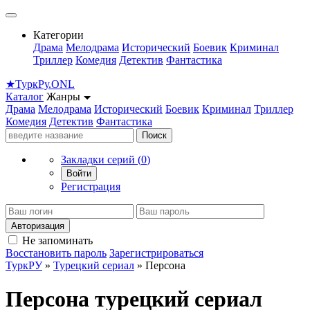
Категории
Драма
Мелодрама
Исторический
Боевик
Криминал
Триллер
Комедия
Детектив
Фантастика
★
Турк
Ру
.ONL
Каталог
Жанры
Драма
Мелодрама
Исторический
Боевик
Криминал
Триллер
Комедия
Детектив
Фантастика
Поиск
Закладки серий (
0
)
Войти
Регистрация
Авторизация
Не запоминать
Восстановить пароль
Зарегистрироваться
ТуркРУ
»
Турецкий сериал
» Персона
Персона турецкий сериал