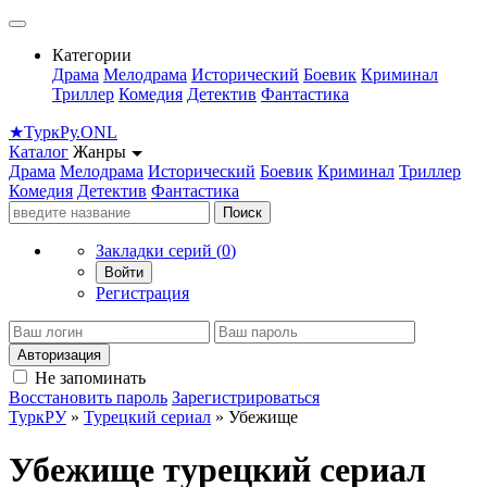
Категории
Драма
Мелодрама
Исторический
Боевик
Криминал
Триллер
Комедия
Детектив
Фантастика
★
Турк
Ру
.ONL
Каталог
Жанры
Драма
Мелодрама
Исторический
Боевик
Криминал
Триллер
Комедия
Детектив
Фантастика
Поиск
Закладки серий (
0
)
Войти
Регистрация
Авторизация
Не запоминать
Восстановить пароль
Зарегистрироваться
ТуркРУ
»
Турецкий сериал
» Убежище
Убежище турецкий сериал