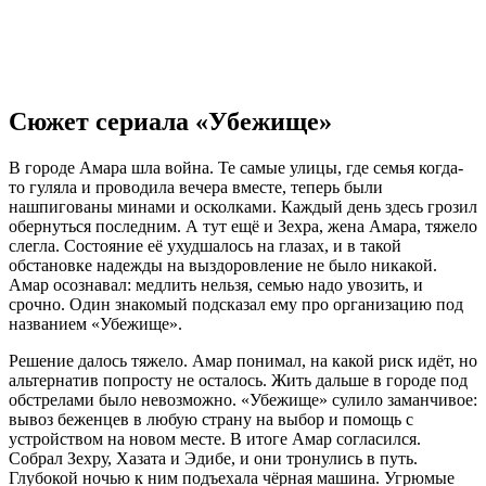
Сюжет сериала «Убежище»
В городе Амара шла война. Те самые улицы, где семья когда-
то гуляла и проводила вечера вместе, теперь были
нашпигованы минами и осколками. Каждый день здесь грозил
обернуться последним. А тут ещё и Зехра, жена Амара, тяжело
слегла. Состояние её ухудшалось на глазах, и в такой
обстановке надежды на выздоровление не было никакой.
Амар осознавал: медлить нельзя, семью надо увозить, и
срочно. Один знакомый подсказал ему про организацию под
названием «Убежище».
Решение далось тяжело. Амар понимал, на какой риск идёт, но
альтернатив попросту не осталось. Жить дальше в городе под
обстрелами было невозможно. «Убежище» сулило заманчивое:
вывоз беженцев в любую страну на выбор и помощь с
устройством на новом месте. В итоге Амар согласился.
Собрал Зехру, Хазата и Эдибе, и они тронулись в путь.
Глубокой ночью к ним подъехала чёрная машина. Угрюмые