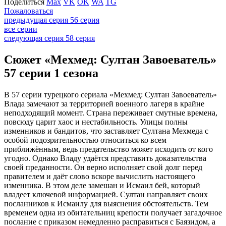
Поделиться
Max
VK
OK
WA
TG
Пожаловаться
предыдущая серия
56 серия
все серии
следующая серия
58 серия
Сюжет «Мехмед: Султан Завоеватель»
57 серии 1 сезона
В 57 серии турецкого сериала «Мехмед: Султан Завоеватель»
Влада замечают за территорией военного лагеря в крайне
неподходящий момент. Страна переживает смутные времена,
повсюду царит хаос и нестабильность. Улицы полны
изменников и бандитов, что заставляет Султана Мехмеда с
особой подозрительностью относиться ко всем
приближённым, ведь предательство может исходить от кого
угодно. Однако Владу удаётся представить доказательства
своей преданности. Он верно исполняет свой долг перед
правителем и даёт слово вскоре вычислить настоящего
изменника. В этом деле замешан и Исмаил бей, который
владеет ключевой информацией. Султан направляет своих
посланников к Исмаилу для выяснения обстоятельств. Тем
временем одна из обитательниц крепости получает загадочное
послание с приказом немедленно расправиться с Баязидом, а