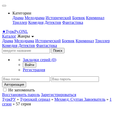
Категории
Драма
Мелодрама
Исторический
Боевик
Криминал
Триллер
Комедия
Детектив
Фантастика
★
Турк
Ру
.ONL
Каталог
Жанры
Драма
Мелодрама
Исторический
Боевик
Криминал
Триллер
Комедия
Детектив
Фантастика
Поиск
Закладки серий (
0
)
Войти
Регистрация
Авторизация
Не запоминать
Восстановить пароль
Зарегистрироваться
ТуркРУ
»
Турецкий сериал
»
Мехмед: Султан Завоеватель
»
1
сезон
» 57 серия